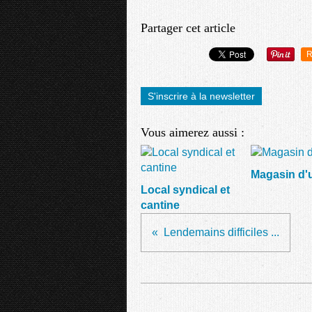
Partager cet article
R
S'inscrire à la newsletter
Vous aimerez aussi :
Magasin d'u
Local syndical et
cantine
Lendemains difficiles ...