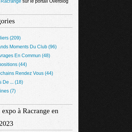
e Racrange
sur le portail Overblog
ories
liers
(209)
ands Moments Du Club
(96)
vrages En Commun
(48)
ositions
(44)
ochains Rendez Vous
(44)
s De ...
(18)
rines
(7)
 expo à Racrange en
 2023