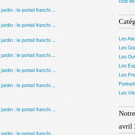
club d
Catég
Les Ate
Les Gr
Les Ou
Les Exp
Les Pr
Portrait
Les Vit
Notre
avril