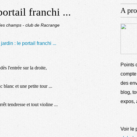
ortail franchi ...
A pro
x des champs - club de Racrange
Points 
dès l'entrée sur la droite,
compte 
des env
 blanc et une petite tour ...
blog, to
expos, a
rêt tendresse et tout violine ...
Voir le 