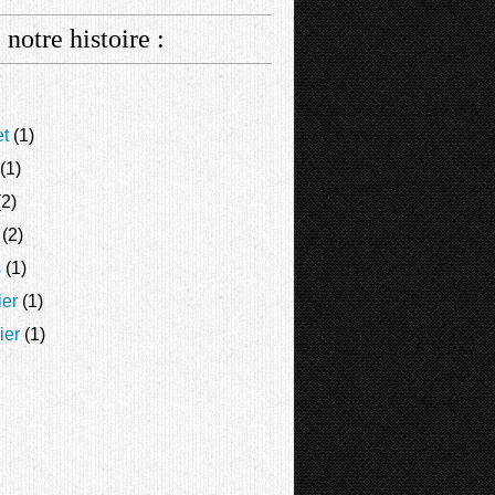
 notre histoire :
et
(1)
(1)
2)
(2)
s
(1)
ier
(1)
ier
(1)