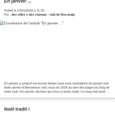
En janvier ...
Publié le 23/01/2026 à 11:35
Par
. des villes x des champs - club de Racrange
En janvier, p uisqu'il est encore temps nous vous souhaitons de passer une
belle année et Bienvenue chez nous en 2026 au sein des pages du blog de
notre club ! En janvier, devinez qui nous a rendu visite ! Le loup mal aimé de
notre conte de Noël brodé...
Noël tradit !