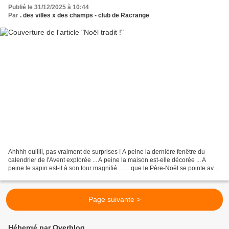
Publié le 31/12/2025 à 10:44
Par
. des villes x des champs - club de Racrange
Ahhhh ouiiiii, pas vraiment de surprises ! A peine la dernière fenêtre du
calendrier de l'Avent explorée ... A peine la maison est-elle décorée ... A
peine le sapin est-il à son tour magnifié ... ... que le Père-Noël se pointe avec
ses rennes ! C'est...
Page suivante >
Hébergé par Overblog