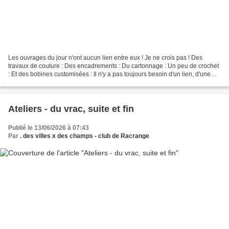
Les ouvrages du jour n'ont aucun lien entre eux ! Je ne crois pas ! Des
travaux de couture : Des encadrements : Du cartonnage : Un peu de crochet
: Et des bobines customisées : Il n'y a pas toujours besoin d'un lien, d'une
ressemblance ou de rapport ......
Ateliers - du vrac, suite et fin
Publié le 13/06/2026 à 07:43
Par
. des villes x des champs - club de Racrange