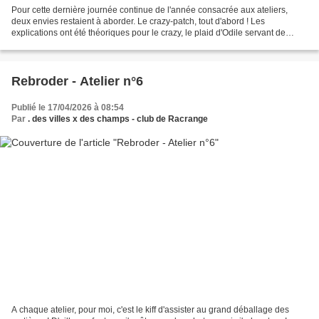
Pour cette dernière journée continue de l'année consacrée aux ateliers,
deux envies restaient à aborder. Le crazy-patch, tout d'abord ! Les
explications ont été théoriques pour le crazy, le plaid d'Odile servant de
modèle. Parce qu'il y avait encore une...
Rebroder - Atelier n°6
Publié le 17/04/2026 à 08:54
Par
. des villes x des champs - club de Racrange
A chaque atelier, pour moi, c'est le kiff d'assister au grand déballage des