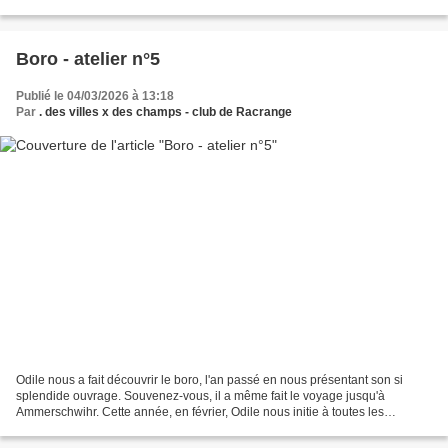
toutes sortes...
Boro - atelier n°5
Publié le 04/03/2026 à 13:18
Par
. des villes x des champs - club de Racrange
Odile nous a fait découvrir le boro, l'an passé en nous présentant son si
splendide ouvrage. Souvenez-vous, il a même fait le voyage jusqu'à
Ammerschwihr. Cette année, en février, Odile nous initie à toutes les
subtilités de cette technique. Chacune applique...