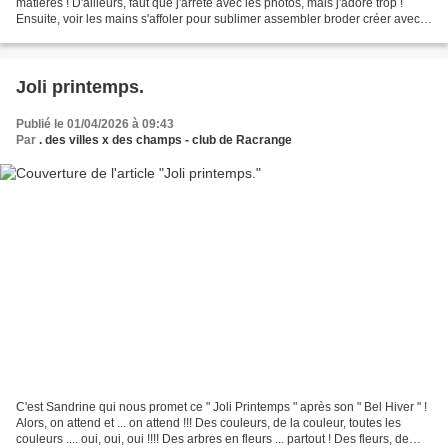
matières ! D'ailleurs, faut que j'arrête avec les photos, mais j'adore trop !
Ensuite, voir les mains s'affoler pour sublimer assembler broder créer avec
un esprit créatif bien...
Joli printemps.
Publié le 01/04/2026 à 09:43
Par
. des villes x des champs - club de Racrange
C'est Sandrine qui nous promet ce " Joli Printemps " après son " Bel Hiver " !
Alors, on attend et ... on attend !!! Des couleurs, de la couleur, toutes les
couleurs .... oui, oui, oui !!!! Des arbres en fleurs ... partout ! Des fleurs, de